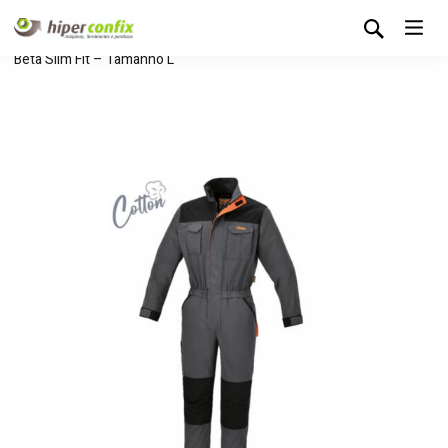
Início
Loja Hipertintas
Sem categoria
Fato Macaco
Beta Slim Fit – Tamanho L