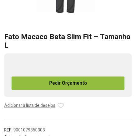
Fato Macaco Beta Slim Fit – Tamanho
L
Quantidade
de
Fato
Pedir Orçamento
Macaco
Beta
Slim
Fit
Adicionar à lista de desejos
-
Tamanho
L
REF:
9001079350303