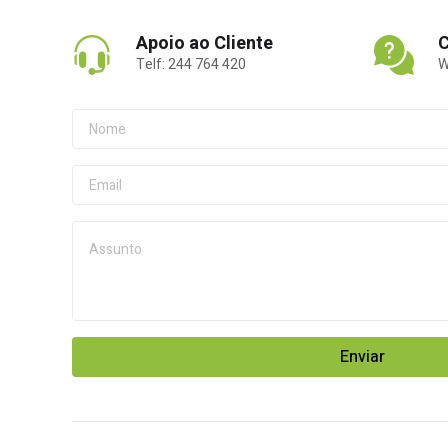
Apoio ao Cliente
C
Telf: 244 764 420
W