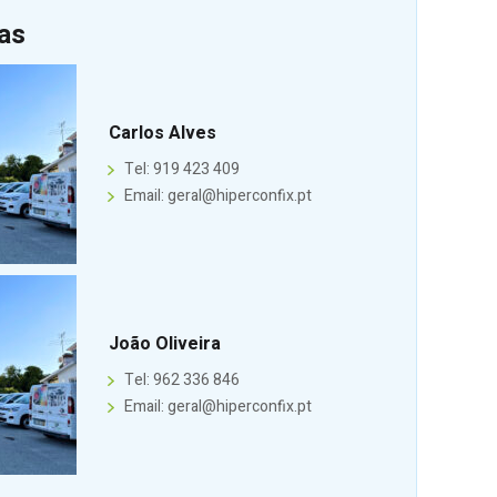
as
Carlos Alves
Tel: 919 423 409
Email: geral@hiperconfix.pt
João Oliveira
Tel: 962 336 846
Email: geral@hiperconfix.pt