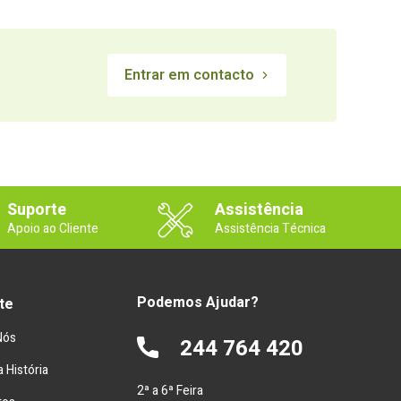
Entrar em contacto
Suporte
Assistência
Apoio ao Cliente
Assistência Técnica
Podemos Ajudar?
te
Nós
244 764 420
 História
2ª a 6ª Feira