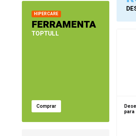
DE
HIPERCARE
FERRAMENTA
TOPTULL
Dese
Comprar
para 
25L