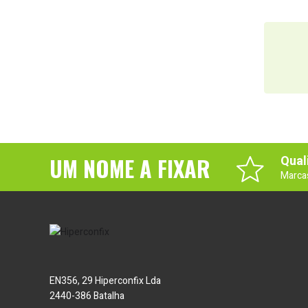
UM NOME A FIXAR
Qual
Marca
EN356, 29 Hiperconfix Lda
2440-386 Batalha