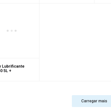
 Lubrificante
0 5L +
erizador
Carregar mais