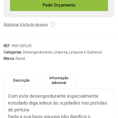
Pedir Orçamento
para
Pistolas
Pintura
25L
Adicionar à lista de desejos
REF:
9001QPLUS
Categorias:
Desengordurante
,
Limpeza
,
Limpeza e Químicos
Marca:
Raviol
Informação
Descrição
adicional
Com este desengordurante especialmente
estudado diga adeus às sujidades nas pistolas
de pintura.
Dada a sua base aquosa não danifica o