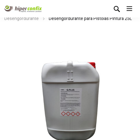
Início
Loja Hipertintas
Limpeza e Químicos
Desengordurante
Desengordurante para Pistolas Pintura 25L