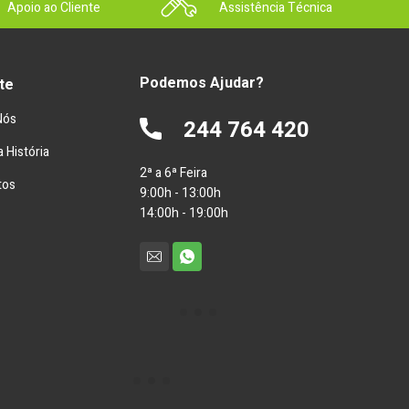
Apoio ao Cliente
Assistência Técnica
Podemos Ajudar?
te
Nós
244 764 420
 História
2ª a 6ª Feira
tos
9:00h - 13:00h
14:00h - 19:00h