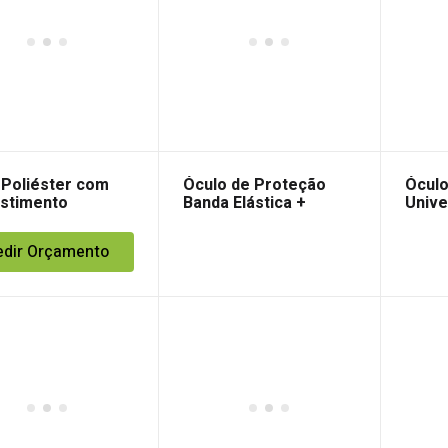
 Poliéster com
Óculo de Proteção
Óculo
stimento
Banda Elástica +
Unive
urtano
Hastes Univet
edir Orçamento