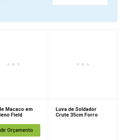
 de Macaco em
Luva de Soldador
leno Field
Crute 35cm Forro
dir Orçamento