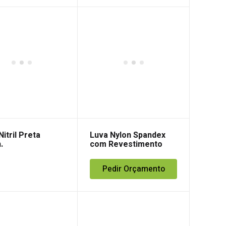
itril Preta
Luva Nylon Spandex
.
com Revestimento
Nitrilo
Pedir Orçamento