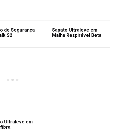
o de Segurança
Sapato Ultraleve em
lk S2
Malha Respirável Beta
0-Gravity
o Ultraleve em
fibra