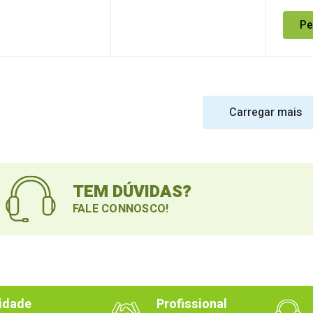
vity
Renegade
Imper
Gravi
Pe
Carregar mais
TEM DÚVIDAS?
FALE CONNOSCO!
idade
Profissional