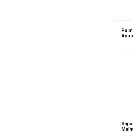
Palm
Anat
Amor
Sapa
Malh