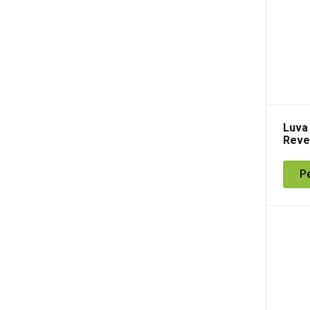
Luva
Reve
Poli
P