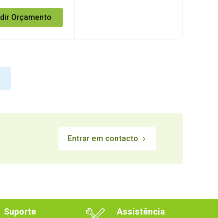
meável Beta 0-
ty
dir Orçamento
Entrar em contacto
Suporte
Assistência