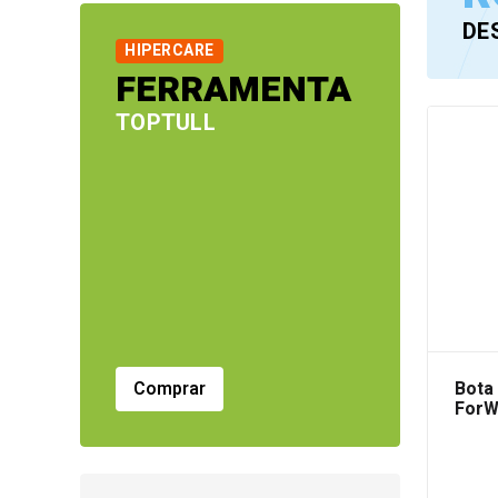
DE
HIPERCARE
FERRAMENTA
TOPTULL
Bota
Comprar
ForWa