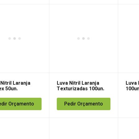
Nitril Laranja
Luva Nitril Laranja
Luva N
ex 50un.
Texturizadas 100un.
100un
edir Orçamento
Pedir Orçamento