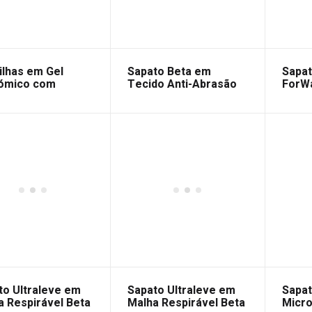
ilhas em Gel
Sapato Beta em
Sapat
ómico com
Tecido Anti-Abrasão
ForWa
tecimento Beta
to Ultraleve em
Sapato Ultraleve em
Sapat
a Respirável Beta
Malha Respirável Beta
Micro