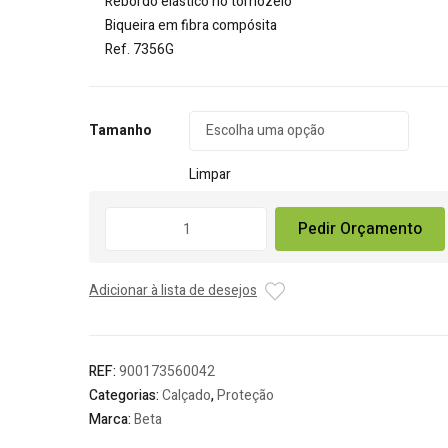
Rebordo elástico no tornozelo
Biqueira em fibra compósita
Ref. 7356G
Tamanho
Limpar
Quantidade
Pedir Orçamento
de
Sapato
Ultraleve
Adicionar à lista de desejos
em
Microfibra
Impermeável
Beta
REF:
900173560042
0-
Categorias:
Calçado
,
Proteção
Gravity
Marca:
Beta