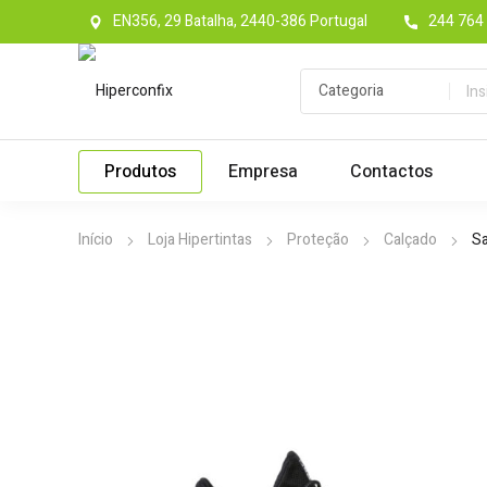
EN356, 29 Batalha, 2440-386 Portugal
244 764 
Produtos
Empresa
Contactos
Início
Loja Hipertintas
Proteção
Calçado
Sa