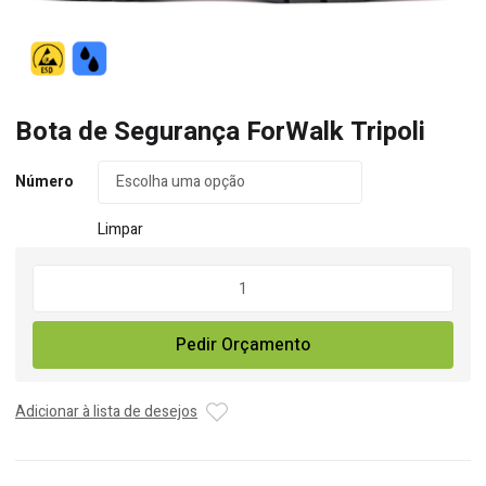
Bota de Segurança ForWalk Tripoli
Número
Limpar
Quantidade
de
Bota
Pedir Orçamento
de
Segurança
ForWalk
Adicionar à lista de desejos
Tripoli