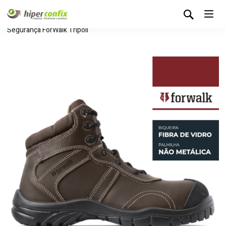
Início
Loja Hipertintas
Proteção
Calçado
Bota de
Segurança ForWalk Tripoli