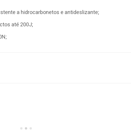
stente a hidrocarbonetos e antideslizante;
actos até 200J;
0N;