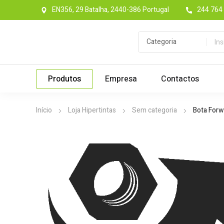
EN356, 29 Batalha, 2440-386 Portugal
244 764 
Produtos
Empresa
Contactos
Início
Loja Hipertintas
Sem categoria
Bota Forw