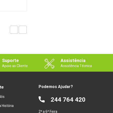
Suporte
Assistência
Apoio ao Cliente
Assistência Técnica
Podemos Ajudar?
te
Nós
244 764 420
 História
2ª a 6ª Feira