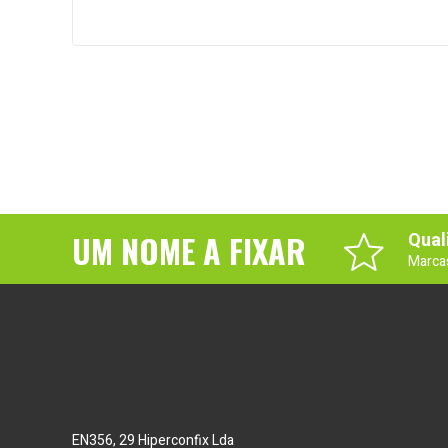
UM NOME A FIXAR
Qual
Marca
EN356, 29 Hiperconfix Lda