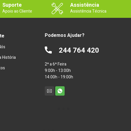
Suporte
Assistência
Apoio ao Cliente
Assistência Técnica
Podemos Ajudar?
te
Nós
244 764 420
 História
2ª a 6ª Feira
tos
9:00h - 13:00h
14:00h - 19:00h