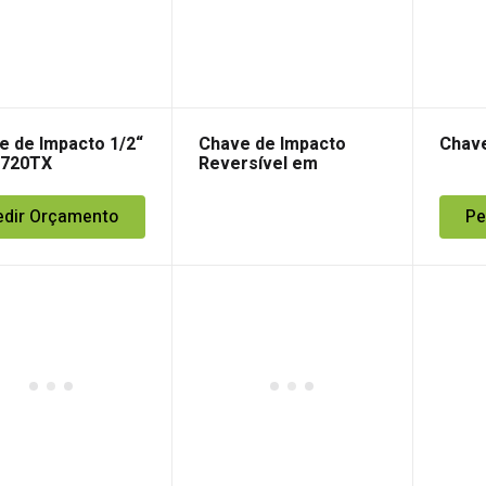
e de Impacto 1/2“
Chave de Impacto
Chave
 720TX
Reversível em
Material Composito
Beta
edir Orçamento
Pe