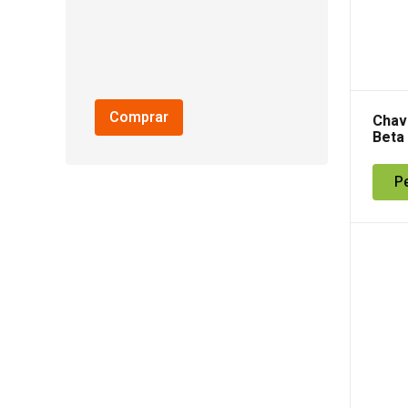
Comprar
Chav
Beta
P