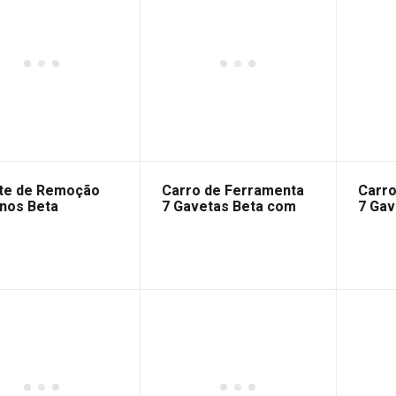
ate de Remoção
Carro de Ferramenta
Carro
inos Beta
7 Gavetas Beta com
7 Gav
240 Peças
Perso