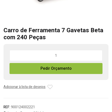
Carro de Ferramenta 7 Gavetas Beta
com 240 Peças
Quantidade
de
Carro
Pedir Orçamento
de
Ferramenta
7
Gavetas
Adicionar à lista de desejos
Beta
com
240
REF:
900124002221
Peças