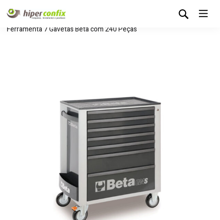
Início
Loja Hipertintas
Carros e Módulos
Carro de
Ferramenta 7 Gavetas Beta com 240 Peças