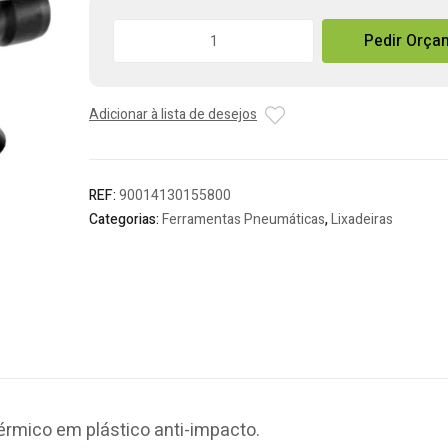
Quantidade
Pedir Orça
de
Lixadora
Pneumática
Adicionar à lista de desejos
Metabo
Orbital
REF:
90014130155800
Categorias:
Ferramentas Pneumáticas
,
Lixadeiras
rmico em plástico anti-impacto.