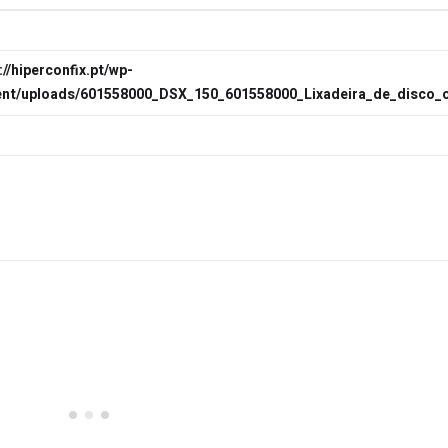
://hiperconfix.pt/wp-
ent/uploads/601558000_DSX_150_601558000_Lixadeira_de_disco_or