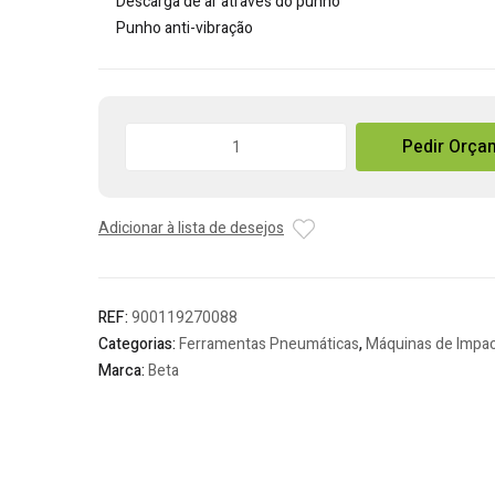
Descarga de ar através do punho
Punho anti-vibração
Quantidade
Pedir Orça
de
Chave
de
Adicionar à lista de desejos
Impacto
Reversível
em
Material
REF:
900119270088
Composito
Categorias:
Ferramentas Pneumáticas
,
Máquinas de Impa
Beta
Marca:
Beta