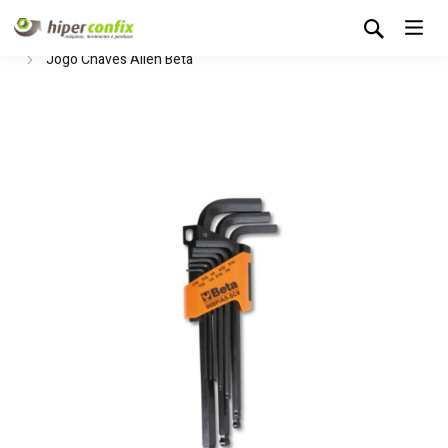
Início
Loja Hipertintas
Ferramentas Manuais
Chaves
Jogo Chaves Allen Beta