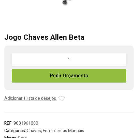
Jogo Chaves Allen Beta
Quantidade
de
Jogo
Pedir Orçamento
Chaves
Allen
Beta
Adicionar à lista de desejos
REF:
9001961000
Categorias:
Chaves
,
Ferramentas Manuais