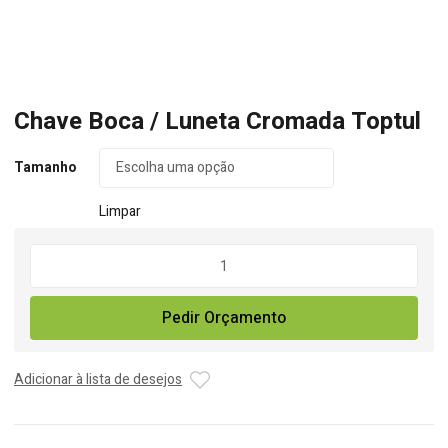
Chave Boca / Luneta Cromada Toptul
Tamanho
Limpar
Quantidade
de
Chave
Pedir Orçamento
Boca
/
Luneta
Adicionar à lista de desejos
Cromada
Toptul