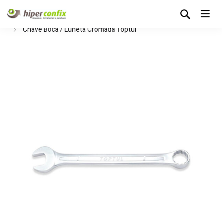
Início
Loja Hipertintas
Ferramentas Manuais
Chaves
Chave Boca / Luneta Cromada Toptul