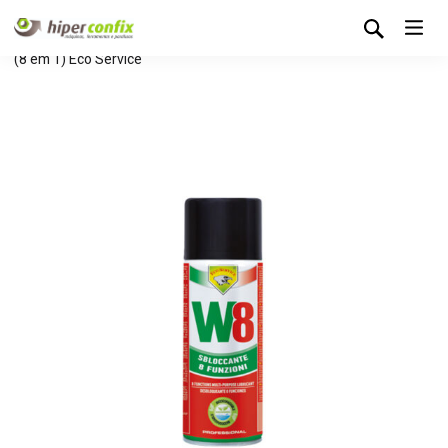
Início
Loja Hipertintas
Lubrificantes
Spray Lubrificante
(8 em 1) Eco Service