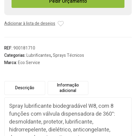
Pedir Orçamento
Lubrificante
(8
em
1)
Adicionar à lista de desejos
Eco
Service
REF:
900181710
Categorias:
Lubrificantes
,
Sprays Técnicos
Marca:
Eco Service
Informação
Descrição
adicional
Spray lubrificante biodegradável W8, com 8
funções com válvula dispensadora de 360°:
desmoldante, protetor, lubrificante,
hidrorrepelente, dielétrico, anticongelante,