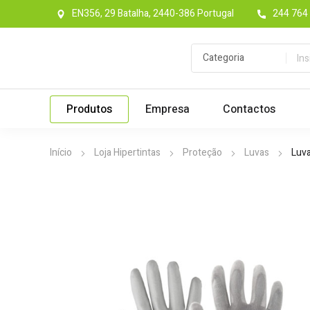
EN356, 29 Batalha, 2440-386 Portugal
244 764 
Produtos
Empresa
Contactos
Início
Loja Hipertintas
Proteção
Luvas
Luva