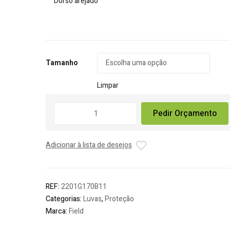
Dorso arejado
Tamanho
Limpar
Quantidade
Pedir Orçamento
de
Luva
Poliéster
Adicionar à lista de desejos
com
Revestimento
Poliurtano
REF:
2201G170B11
Categorias:
Luvas
,
Proteção
Marca:
Field