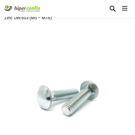
Início
Loja Hipertintas
Sem categoria
Parafuso Oval
Zinc. DIN 603 (M5 – M16)