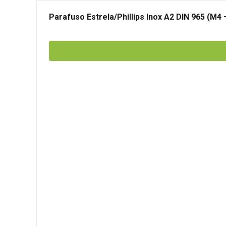
Parafuso Estrela/Phillips Inox A2 DIN 965 (M4 