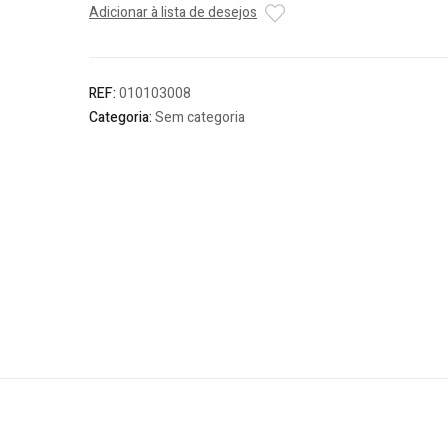
Adicionar à lista de desejos
Aço
Zinc.
DIN
84
REF:
010103008
(M3
Categoria:
Sem categoria
-
M8)