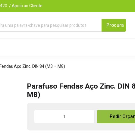
420 / Apoio ao Cliente
Fendas Aço Zinc. DIN 84 (M3 – M8)
Parafuso Fendas Aço Zinc. DIN 
M8)
Quantidade
Pedir Orça
de
Parafuso
Fendas