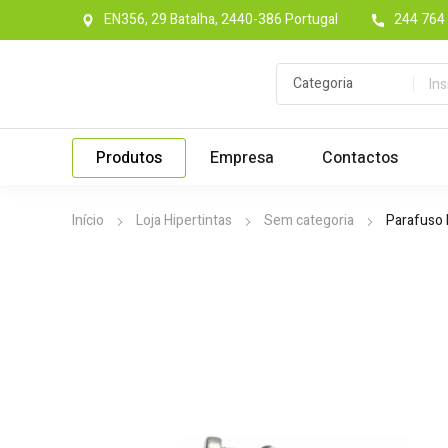
EN356, 29 Batalha, 2440-386 Portugal
244 764 
Produtos
Empresa
Contactos
Início
Loja Hipertintas
Sem categoria
Parafuso 