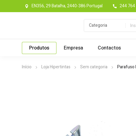
EN356, 29 Batalha, 2440-386 Portugal
244 764 
Produtos
Empresa
Contactos
Início
Loja Hipertintas
Sem categoria
Parafuso 