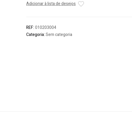
Adicionar à lista de desejos
Aço
Zinc.
DIN
963
REF:
010203004
(M3
Categoria:
Sem categoria
-
M12)