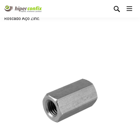
Início
Loja Hipertintas
Sem categoria
União p/ Varão
Roscado Aço Zinc.