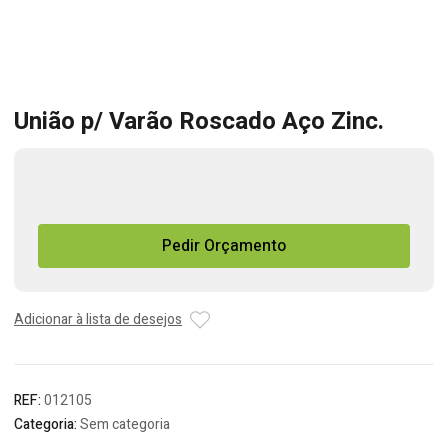
União p/ Varão Roscado Aço Zinc.
Quantidade
de
União
Pedir Orçamento
p/
Varão
Roscado
Aço
Adicionar à lista de desejos
Zinc.
REF:
012105
Categoria:
Sem categoria