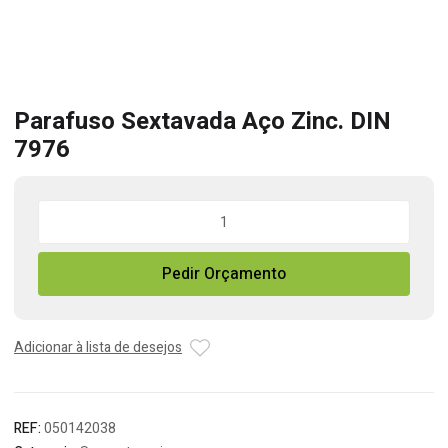
Parafuso Sextavada Aço Zinc. DIN
7976
Quantidade
de
Parafuso
Pedir Orçamento
Sextavada
Aço
Zinc.
DIN
Adicionar à lista de desejos
7976
REF:
050142038