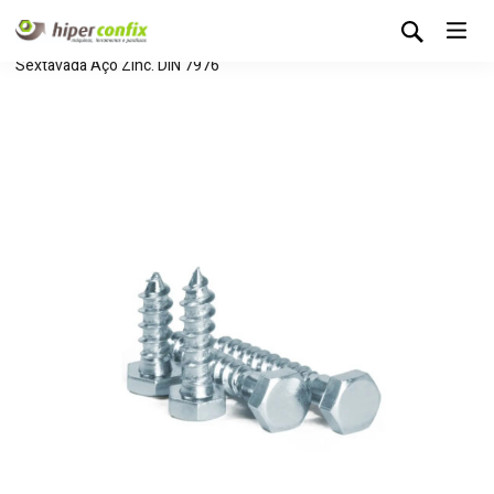
Início
Loja Hipertintas
Sem categoria
Parafuso
Sextavada Aço Zinc. DIN 7976