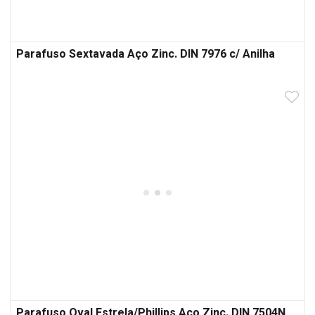
Parafuso Sextavada Aço Zinc. DIN 7976 c/ Anilha
Parafuso Oval Estrela/Phillips Aço Zinc. DIN 7504N