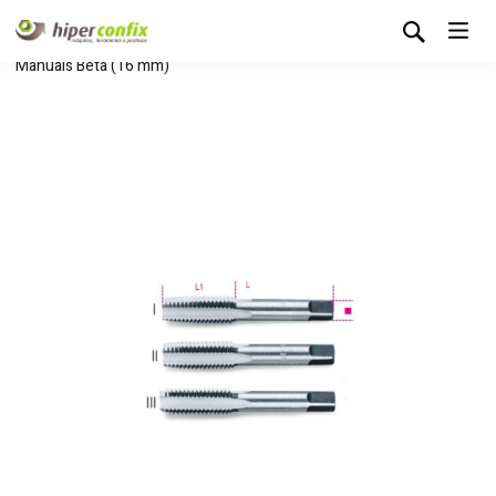
Início
Loja Hipertintas
Sem categoria
Jogo de Machos
Manuais Beta (16 mm)