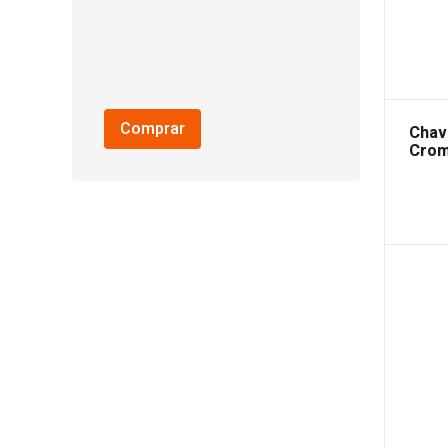
Comprar
Chav
Crom