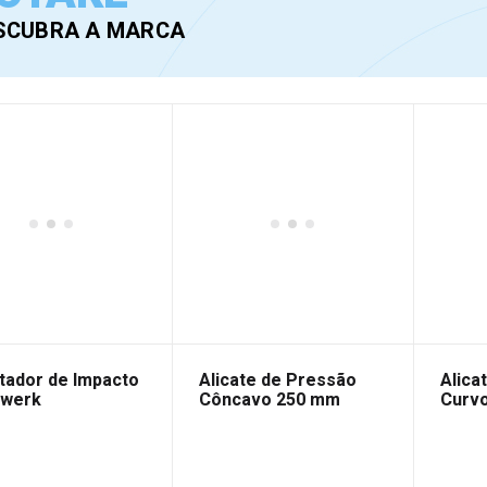
SCUBRA A MARCA
tador de Impacto
Alicate de Pressão
Alica
twerk
Côncavo 250 mm
Curv