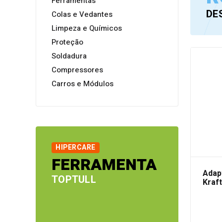
Ferramentas
DE
Colas e Vedantes
Limpeza e Químicos
Proteção
Soldadura
Compressores
Carros e Módulos
HIPERCARE
FERRAMENTA
Adap
TOPTULL
Kraf