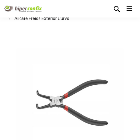
Início
Loja Hipertintas
Ferramentas Manuais
Alicates
Alicate Freios Exterior Curvo