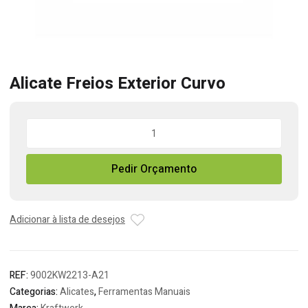
Alicate Freios Exterior Curvo
Quantidade
de
Alicate
Pedir Orçamento
Freios
Exterior
Curvo
Adicionar à lista de desejos
REF:
9002KW2213-A21
Categorias:
Alicates
,
Ferramentas Manuais