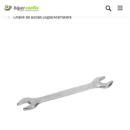
Início
Loja Hipertintas
Ferramentas Manuais
Chaves
Chave de Bocas Dupla Kraftwerk