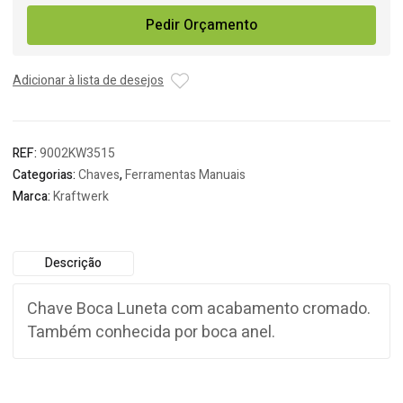
Chave
Pedir Orçamento
Boca
/
Luneta
Adicionar à lista de desejos
Cromada
Kraftwerk
REF:
9002KW3515
Categorias:
Chaves
,
Ferramentas Manuais
Marca:
Kraftwerk
Descrição
Chave Boca Luneta com acabamento cromado.
Também conhecida por boca anel.