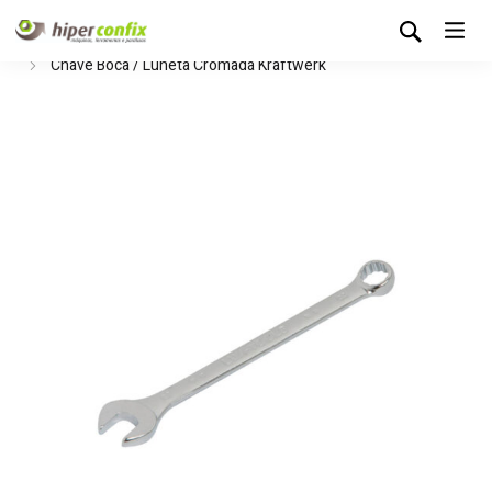
Início
Loja Hipertintas
Ferramentas Manuais
Chaves
Chave Boca / Luneta Cromada Kraftwerk