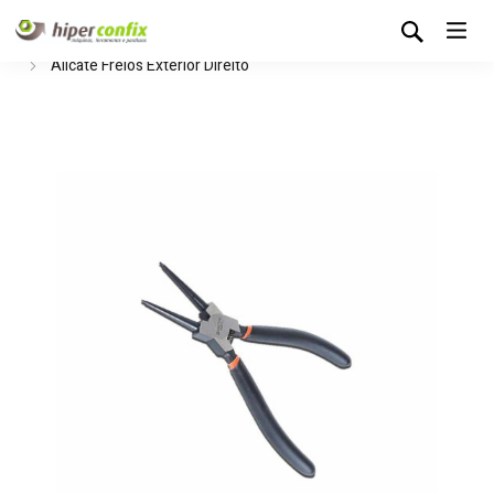
Início
Loja Hipertintas
Ferramentas Manuais
Alicates
Alicate Freios Exterior Direito