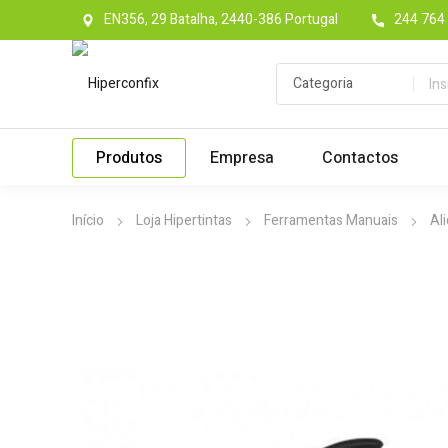
EN356, 29 Batalha, 2440-386 Portugal
244 764 
Produtos
Empresa
Contactos
Início
Loja Hipertintas
Ferramentas Manuais
Al