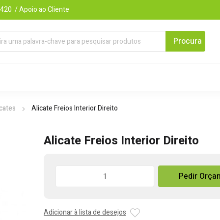
420 / Apoio ao Cliente
icates
Alicate Freios Interior Direito
Alicate Freios Interior Direito
Quantidade
Pedir Orça
de
Alicate
Freios
Adicionar à lista de desejos
Interior