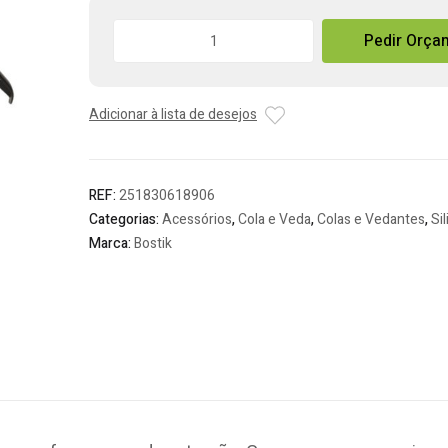
Quantidade
Pedir Orça
de
Pistola
para
Adicionar à lista de desejos
Selantes
Bostik
REF:
251830618906
Categorias:
Acessórios
,
Cola e Veda
,
Colas e Vedantes
,
Si
Marca:
Bostik