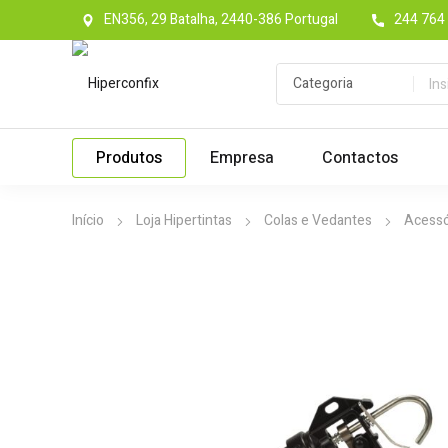
EN356, 29 Batalha, 2440-386 Portugal
244 764 
Produtos
Empresa
Contactos
Início
Loja Hipertintas
Colas e Vedantes
Acessó