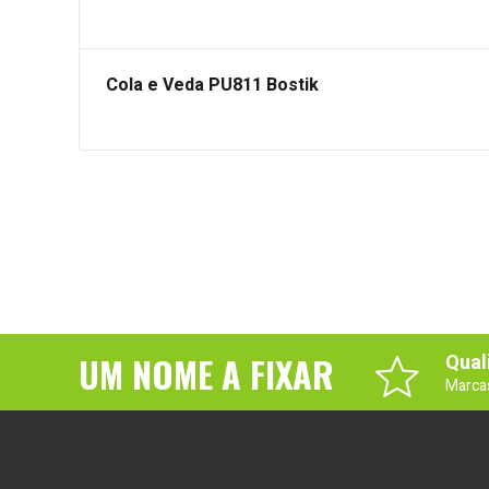
Cola e Veda PU811 Bostik
UM NOME A FIXAR
Qual
Marca