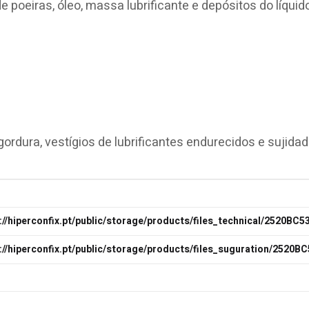
poeiras, óleo, massa lubrificante e depósitos do líquid
ordura, vestígios de lubrificantes endurecidos e sujida
://hiperconfix.pt/public/storage/products/files_technical/2520BC5
://hiperconfix.pt/public/storage/products/files_suguration/2520B