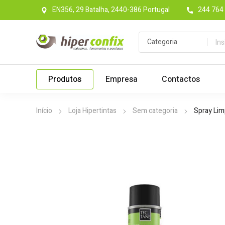
EN356, 29 Batalha, 2440-386 Portugal
244 764 
Produtos
Empresa
Contactos
Início
Loja Hipertintas
Sem categoria
Spray Lim