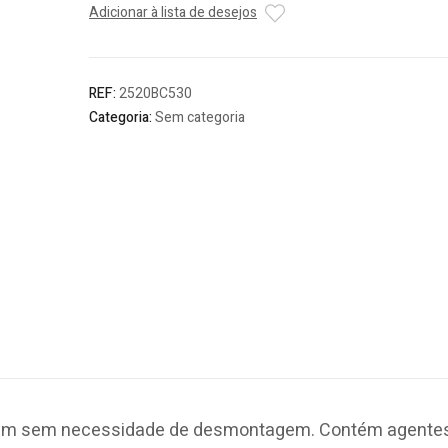
Adicionar à lista de desejos
de
Travões
(BC
530)
REF:
2520BC530
-
Categoria:
Sem categoria
500
ml
agem sem necessidade de desmontagem. Contém agente