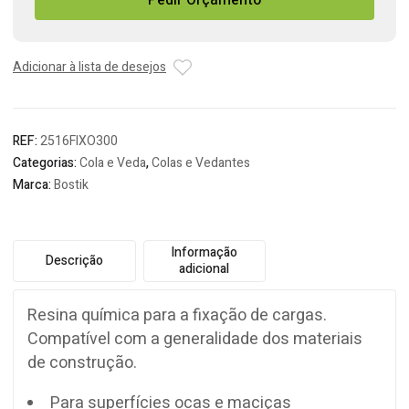
Pedir Orçamento
e
Veda
Bucha
Química
Adicionar à lista de desejos
Bostik
REF:
2516FIXO300
Categorias:
Cola e Veda
,
Colas e Vedantes
Marca:
Bostik
Informação
Descrição
adicional
Resina química para a fixação de cargas.
Compatível com a generalidade dos materiais
de construção.
Para superfícies ocas e maciças