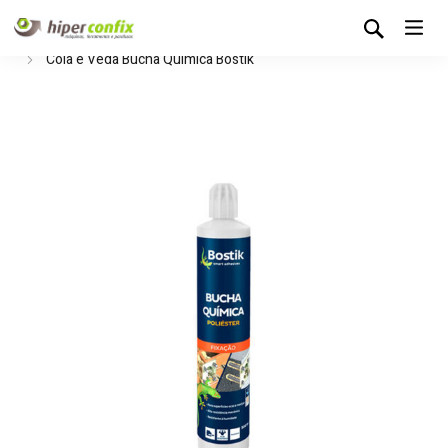
Início
Loja Hipertintas
Colas e Vedantes
Cola e Veda
Cola e Veda Bucha Química Bostik