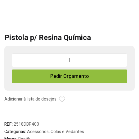
Pistola p/ Resina Química
Quantidade
de
Pistola
Pedir Orçamento
p/
Resina
Química
Adicionar à lista de desejos
REF:
2518DBP400
Categorias:
Acessórios
,
Colas e Vedantes