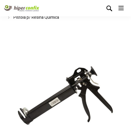
Início
Loja Hipertintas
Colas e Vedantes
Acessórios
Pistola p/ Resina Química