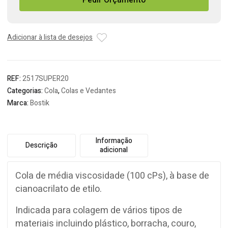
Pedir Orçamento
Cola
(Rápida)
20gr
Adicionar à lista de desejos
REF:
2517SUPER20
Categorias:
Cola
,
Colas e Vedantes
Marca:
Bostik
Informação
Descrição
adicional
Cola de média viscosidade (100 cPs), à base de
cianoacrilato de etilo.
Indicada para colagem de vários tipos de
materiais incluindo plástico, borracha, couro,