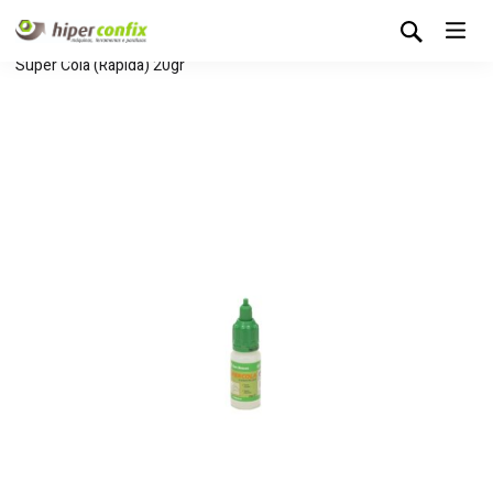
Início
Loja Hipertintas
Colas e Vedantes
Cola
Super Cola (Rápida) 20gr