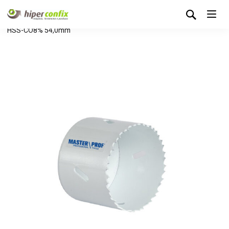
Início
Loja Hipertintas
Sem categoria
Serra Craneana
HSS-CO8% 54,0mm