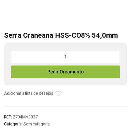
Serra Craneana HSS-CO8% 54,0mm
Quantidade
de
Serra
Pedir Orçamento
Craneana
HSS-
CO8%
54,0mm
Adicionar à lista de desejos
REF:
2704MV3027
Categoria:
Sem categoria