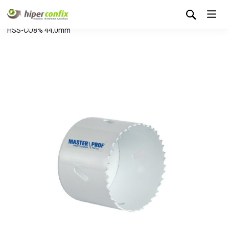
Início
Loja Hipertintas
Sem categoria
Serra Craneana
HSS-CO8% 44,0mm