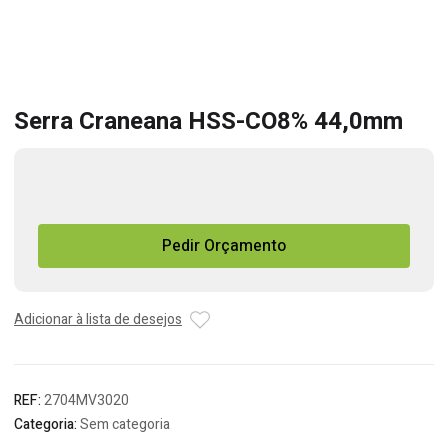
Serra Craneana HSS-CO8% 44,0mm
Quantidade
de
Serra
Pedir Orçamento
Craneana
HSS-
CO8%
44,0mm
Adicionar à lista de desejos
REF:
2704MV3020
Categoria:
Sem categoria