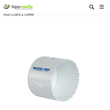
Início
Loja Hipertintas
Sem categoria
Serra Craneana
HSS-CO8% 27,0mm