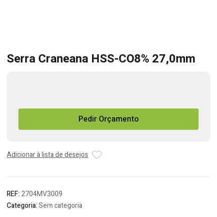
Serra Craneana HSS-CO8% 27,0mm
Quantidade
de
Serra
Pedir Orçamento
Craneana
HSS-
CO8%
27,0mm
Adicionar à lista de desejos
REF:
2704MV3009
Categoria:
Sem categoria