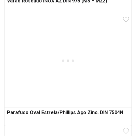
Varão Roscado INOX A2 DIN 975 (M3 – M22)
Parafuso Oval Estrela/Phillips Aço Zinc. DIN 7504N