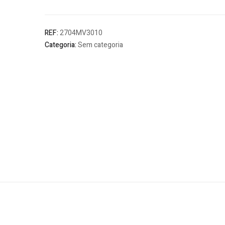
CO8%
29,0mm
REF:
2704MV3010
Categoria:
Sem categoria