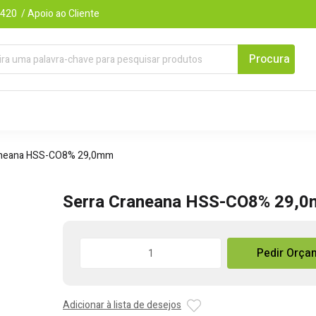
420 / Apoio ao Cliente
aneana HSS-CO8% 29,0mm
Serra Craneana HSS-CO8% 29,
Quantidade
Pedir Orça
de
Serra
Craneana
Adicionar à lista de desejos
HSS-