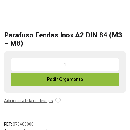
Parafuso Fendas Inox A2 DIN 84 (M3
– M8)
Quantidade
de
Parafuso
Pedir Orçamento
Fendas
Inox
A2
DIN
Adicionar à lista de desejos
84
(M3
-
REF:
073403008
M8)