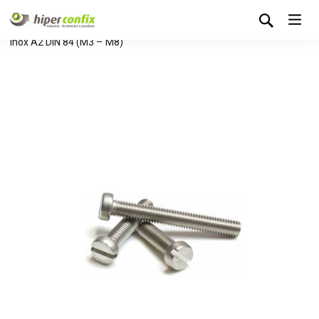
Início
Loja Hipertintas
Sem categoria
Parafuso Fendas
Inox A2 DIN 84 (M3 – M8)