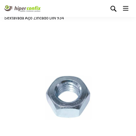
Início
Loja Hipertintas
Parafusaria
Porcas
Porca
Sextavada Aço Zincado DIN 934