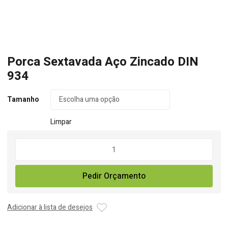
Porca Sextavada Aço Zincado DIN
934
Tamanho
Limpar
Quantidade
de
Porca
Pedir Orçamento
Sextavada
Aço
Zincado
Adicionar à lista de desejos
DIN
934