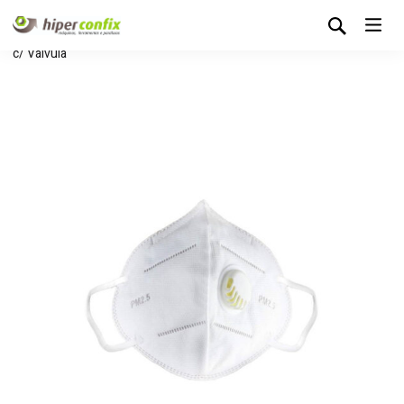
Início
Loja Hipertintas
Sem categoria
Máscara FFP2 NR
c/ Válvula