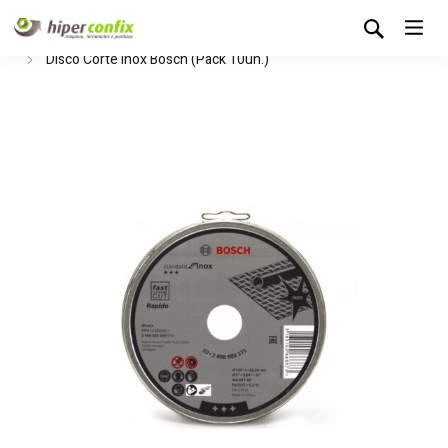
Início
Loja Hipertintas
Consumíveis
Discos Abrasivos
Disco Corte Inox Bosch (Pack 10un.)