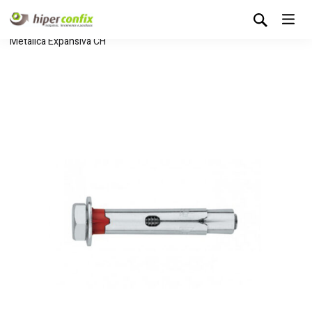
Início
Loja Hipertintas
Consumíveis
Buchas
Bucha
Metálica Expansiva CH