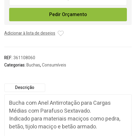
de
Bucha
Pedir Orçamento
Metálica
Expansiva
CH
Adicionar à lista de desejos
REF:
361108060
Categorias:
Buchas
,
Consumíveis
Descrição
Bucha com Anel Antirrotação para Cargas
Médias com Parafuso Sextavado.
Indicado para materiais maciços como pedra,
betão, tijolo maciço e betão armado.