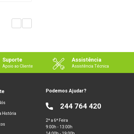
Suporte
Assistência
Apoio ao Cliente
Assistência Técnica
Podemos Ajudar?
te
Nós
244 764 420
 História
2ª a 6ª Feira
tos
9:00h - 13:00h
14:00h - 19:00h