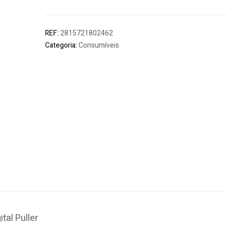
Telwin
REF:
2815721802462
Categoria:
Consumíveis
tal Puller