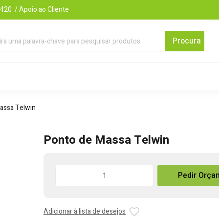
420 / Apoio ao Cliente
assa Telwin
Ponto de Massa Telwin
Quantidade
Pedir Orça
de
Ponto
de
Adicionar à lista de desejos
Massa