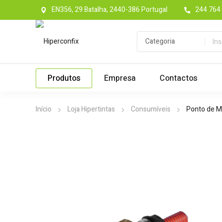
EN356, 29 Batalha, 2440-386 Portugal
244 764 
Produtos
Empresa
Contactos
Início
Loja Hipertintas
Consumíveis
Ponto de M