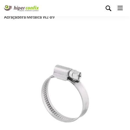
Início
Loja Hipertintas
Consumíveis
Abraçadeiras
Abraçadeira Metálica W2-B9