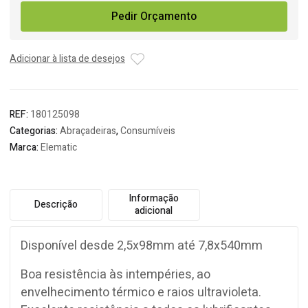
Abraçadeira
Pedir Orçamento
de
Serrilha
Preta
Adicionar à lista de desejos
REF:
180125098
Categorias:
Abraçadeiras
,
Consumíveis
Marca:
Elematic
Informação
Descrição
adicional
Disponível desde 2,5x98mm até 7,8x540mm
Boa resistência às intempéries, ao
envelhecimento térmico e raios ultravioleta.