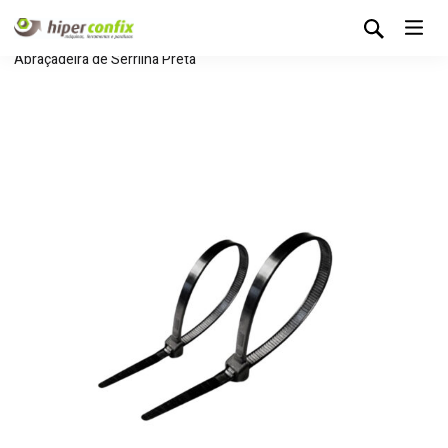
Início
Loja Hipertintas
Consumíveis
Abraçadeiras
Abraçadeira de Serrilha Preta