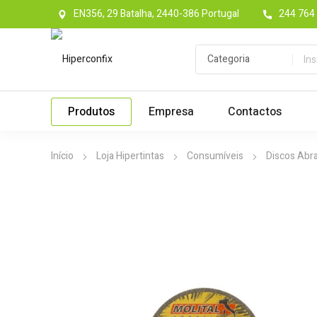
EN356, 29 Batalha, 2440-386 Portugal
244 764 
Produtos
Empresa
Contactos
Início
Loja Hipertintas
Consumíveis
Discos Abr