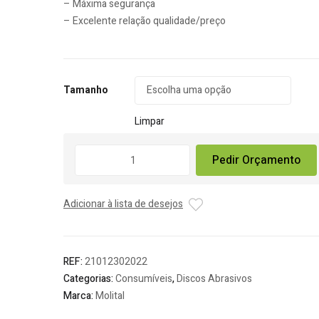
– Máxima segurança
– Excelente relação qualidade/preço
Tamanho
Limpar
Quantidade
Pedir Orçamento
de
Disco
de
Adicionar à lista de desejos
Corte
Inox
REF:
21012302022
Categorias:
Consumíveis
,
Discos Abrasivos
Marca:
Molital