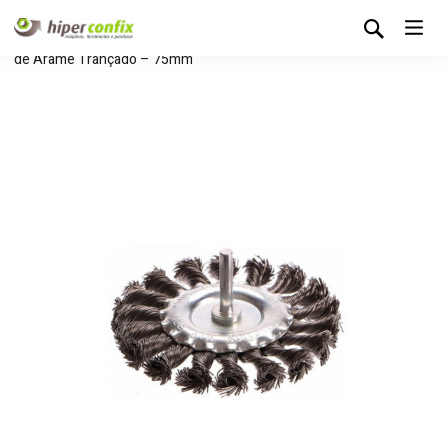
Início
Loja Hipertintas
Sem categoria
Escova Circular
de Arame Trançado – 75mm