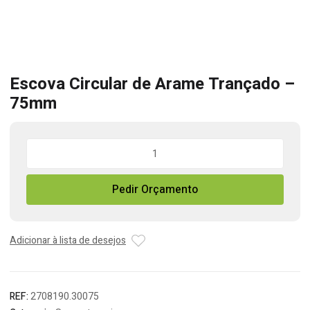
Escova Circular de Arame Trançado –
75mm
Quantidade
de
Escova
Pedir Orçamento
Circular
de
Arame
Trançado
Adicionar à lista de desejos
-
75mm
REF:
2708190.30075