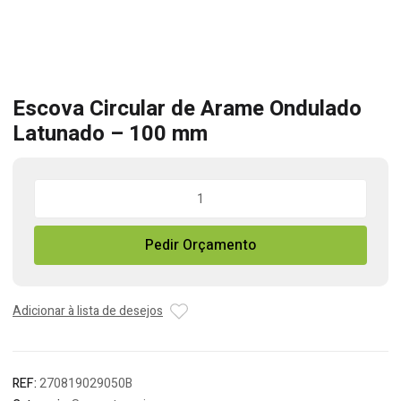
Escova Circular de Arame Ondulado
Latunado – 100 mm
Quantidade
de
Escova
Pedir Orçamento
Circular
de
Arame
Ondulado
Adicionar à lista de desejos
Latunado
-
100
REF:
270819029050B
mm