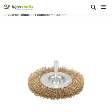
Início
Loja Hipertintas
Sem categoria
Escova Circular
de Arame Ondulado Latunado – 100 mm