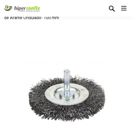
Início
Loja Hipertintas
Sem categoria
Escova Circular
de Arame Ondulado- 100 mm