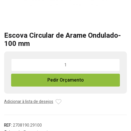
Escova Circular de Arame Ondulado-
100 mm
Quantidade
de
Escova
Pedir Orçamento
Circular
de
Arame
Ondulado-
Adicionar à lista de desejos
100
mm
REF:
2708190.29100