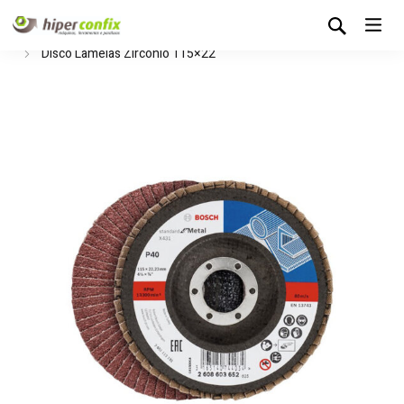
Início
Loja Hipertintas
Consumíveis
Discos Abrasivos
Disco Lamelas Zircónio 115×22