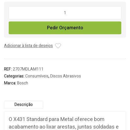
Quantidade
de
Disco
Pedir Orçamento
Lamelas
Zircónio
115x22
Adicionar à lista de desejos
REF:
2707MDLAM111
Categorias:
Consumíveis
,
Discos Abrasivos
Marca:
Bosch
Descrição
O X431 Standard para Metal oferece bom
acabamento ao lixar arestas, juntas soldadas e